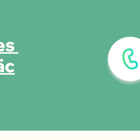
es
äc