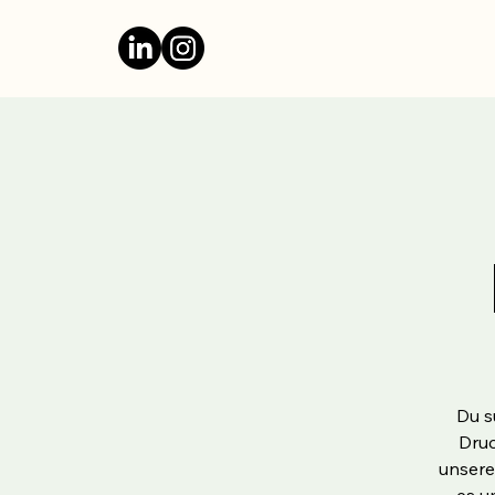
Du s
Druc
unsere