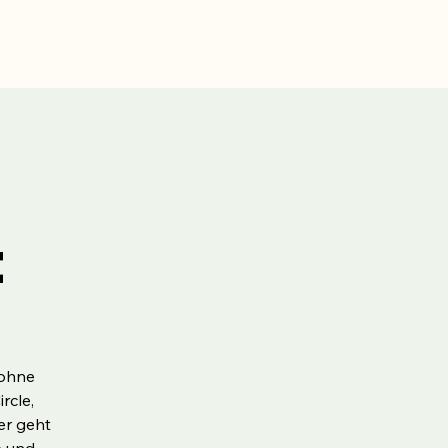
t
 ohne
rcle,
er geht